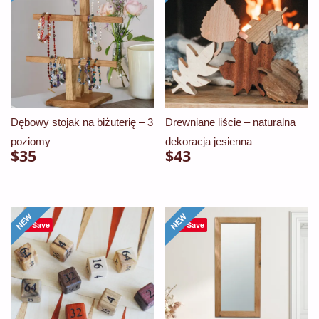
$94
wariantów.
wariantów.
Opcje
Opcje
można
można
wybrać
wybrać
na
na
stronie
stronie
Dębowy stojak na biżuterię – 3
Drewniane liście – naturalna
produktu
produktu
poziomy
dekoracja jesienna
$
35
$
43
Save
Save