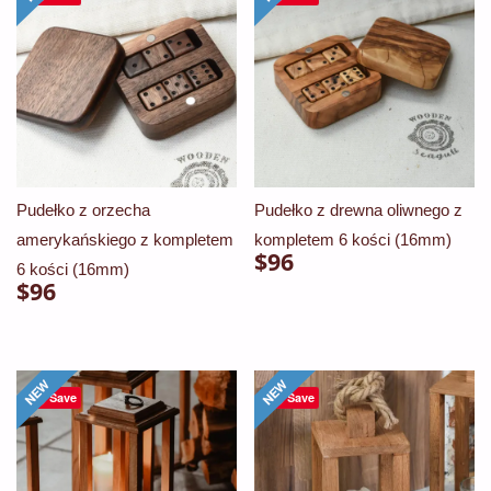
wiele
wiele
$68
wariantów.
wariantów.
Opcje
Opcje
można
można
wybrać
wybrać
na
na
stronie
stronie
Pudełko z orzecha
Pudełko z drewna oliwnego z
produktu
produktu
amerykańskiego z kompletem
kompletem 6 kości (16mm)
$
96
6 kości (16mm)
$
96
Save
Save