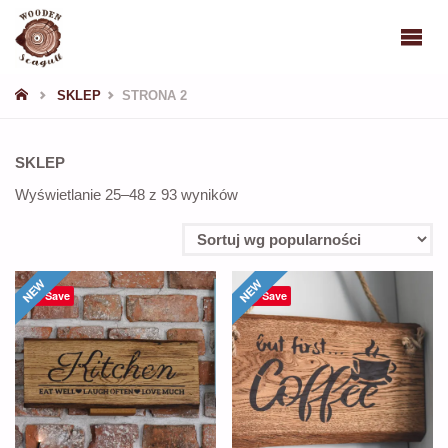
WOODEN
SEAGULL
STRONA
SKLEP
STRONA 2
GŁÓWNA
SKLEP
Posortowane
Wyświetlanie 25–48 z 93 wyników
według
popularności
Save
Save