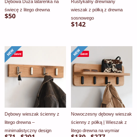
Dębowa Duża latarenka na
Rustykalny drewniany
świecę z litego drewna
wieszak z półką z drewna
$
50
sosnowego
$
142
Save
Save
Dębowy wieszak ścienny z
Nowoczesny dębowy wieszak
litego drewna –
ścienny z półką | Wieszak z
minimalistyczny design
litego drewna na wymiar
$
71
$
201
Zakres
$
130
$
277
Zakres