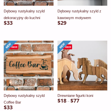
Dębowy rustykalny szyld
Dębowy rustykalny szyld z
dekoracyjny do kuchni
kawowym motywem
$
33
$
29
Ten
Ten
produkt
produkt
ma
ma
Save
Save
wiele
wiele
wariantów.
wariantów.
Opcje
Opcje
można
można
wybrać
wybrać
na
na
stronie
stronie
Dębowy rustykalny szyld
Drewniane figurki koni
$
18
$
77
Zakres
produktu
produktu
–
Coffee Bar
$
33
cen:
Ten