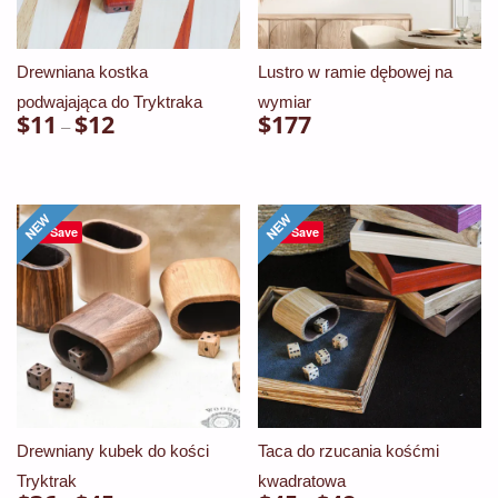
Drewniana kostka
Lustro w ramie dębowej na
podwajająca do Tryktraka
wymiar
$
11
$
12
Zakres
$
177
–
cen:
Ten
od
produkt
$11
ma
Save
Save
do
wiele
$12
wariantów.
Opcje
można
wybrać
na
stronie
Drewniany kubek do kości
Taca do rzucania kośćmi
produktu
Tryktrak
kwadratowa
Zakres
Zakres