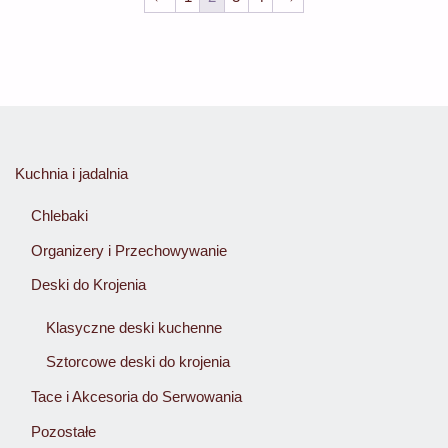
wiele
$37
wariantów.
Opcje
można
wybrać
na
Kuchnia i jadalnia
stronie
produktu
Chlebaki
Organizery i Przechowywanie
Deski do Krojenia
Klasyczne deski kuchenne
Sztorcowe deski do krojenia
Tace i Akcesoria do Serwowania
Pozostałe