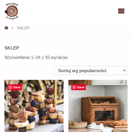
WOODEN
SEAGULL
STRONA
SKLEP
GŁÓWNA
SKLEP
Posortowane
Wyświetlanie 1–24 z 93 wyników
według
popularności
Save
Save