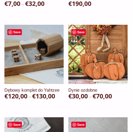
€
7,00
€
32,00
Zakres
€
190,00
–
cen:
Ten
od
produkt
€7,00
ma
Save
Save
do
wiele
€32,00
wariantów.
Opcje
można
wybrać
na
stronie
Dębowy komplet do Yahtzee
Dynie ozdobne
€
120,00
€
130,00
Zakres
€
30,00
€
70,00
Zakres
produktu
–
–
cen:
cen:
Ten
Ten
od
od
produkt
produkt
€120,00
€30,00
ma
ma
Save
Save
do
do
wiele
wiele