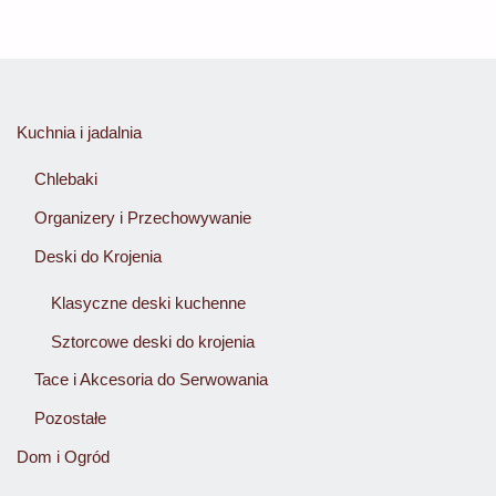
Opcje
Opcje
można
można
wybrać
wybrać
na
na
Kuchnia i jadalnia
stronie
stronie
produktu
produktu
Chlebaki
Organizery i Przechowywanie
Deski do Krojenia
Klasyczne deski kuchenne
Sztorcowe deski do krojenia
Tace i Akcesoria do Serwowania
Pozostałe
Dom i Ogród