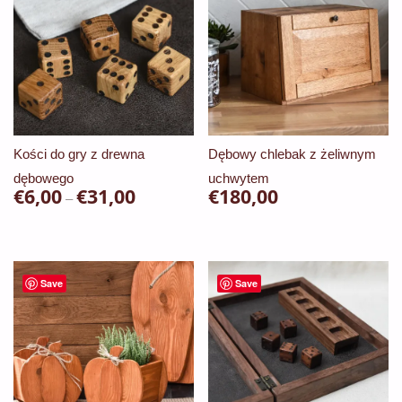
€130,00
€70,00
wariantów.
wariantów.
Opcje
Opcje
można
można
wybrać
wybrać
na
na
stronie
stronie
Kości do gry z drewna
Dębowy chlebak z żeliwnym
produktu
produktu
dębowego
uchwytem
€
6,00
€
31,00
Zakres
€
180,00
–
cen:
Ten
od
produkt
€6,00
ma
Save
Save
do
wiele
€31,00
wariantów.
Opcje
można
wybrać