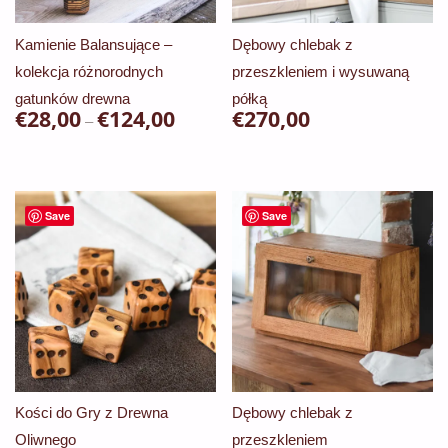
Kamienie Balansujące –
Dębowy chlebak z
kolekcja różnorodnych
przeszkleniem i wysuwaną
gatunków drewna
półką
€
28,00
€
124,00
Zakres
€
270,00
–
cen:
Ten
od
produkt
€28,00
ma
Save
Save
do
wiele
€124,00
wariantów.
Opcje
można
wybrać
na
stronie
Kości do Gry z Drewna
Dębowy chlebak z
produktu
Oliwnego
przeszkleniem