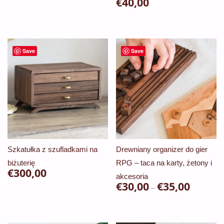
€
40,00
Save
Save
Szkatułka z szufladkami na
Drewniany organizer do gier
biżuterię
RPG – taca na karty, żetony i
€
300,00
akcesoria
€
30,00
€
35,00
Zakres
–
cen:
Ten
od
produkt
€30,00