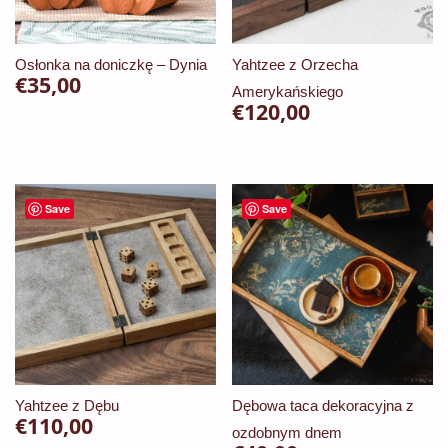
na
stronie
Osłonka na doniczkę – Dynia
Yahtzee z Orzecha
€
35,00
produktu
Amerykańskiego
€
120,00
Save
Save
Yahtzee z Dębu
Dębowa taca dekoracyjna z
€
110,00
ozdobnym dnem