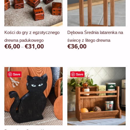
można
można
wybrać
wybrać
na
na
stronie
stronie
Kości do gry z egzotycznego
Dębowa Średnia latarenka na
produktu
produktu
drewna padukowego
świecę z litego drewna
€
6,00
€
31,00
Zakres
€
36,00
–
cen:
Ten
od
produkt
€6,00
ma
Save
Save
do
wiele
€31,00
wariantów.
Opcje
można
wybrać
na
stronie