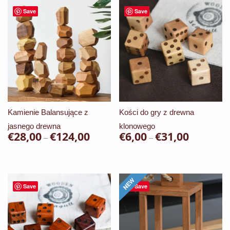
ma
Save
Save
do
wiele
€35,00
wariantów.
Opcje
można
wybrać
na
stronie
Kamienie Balansujące z
Kości do gry z drewna
produktu
jasnego drewna
klonowego
€
28,00
€
124,00
Zakres
€
6,00
€
31,00
Zakres
–
–
cen:
cen:
Ten
Ten
od
od
produkt
produkt
€28,00
€6,00
ma
ma
Save
Save
do
do
wiele
wiele
€124,00
€31,00
wariantów.
wariantów.
Opcje
Opcje