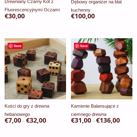
Drewniany Czarny Kot z
Dębowy organizer na blat
produktu
Fluorescencyjnymi Oczami
kuchenny
€
30,00
€
100,00
Save
Save
Kości do gry z drewna
Kamienie Balansujące z
hebanowego
ciemnego drewna
€
7,00
€
32,00
Zakres
€
31,00
€
136,00
Zakres
–
–
cen:
cen:
Ten
Ten
od
od