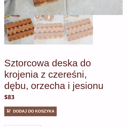
Sztorcowa deska do
krojenia z czereśni,
dębu, orzecha i jesionu
$
83
ilość
DODAJ DO KOSZYKA
Sztorcowa
deska