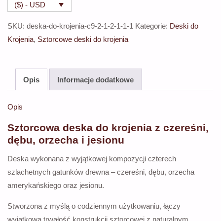
($) - USD
do
krojenia
SKU:
deska-do-krojenia-c9-2-1-2-1-1-1
Kategorie:
Deski do
z
Krojenia
,
Sztorcowe deski do krojenia
czereśni,
dębu,
orzecha
Opis
Informacje dodatkowe
i
jesionu
Opis
Sztorcowa deska do krojenia z czereśni,
dębu, orzecha i jesionu
Deska wykonana z wyjątkowej kompozycji czterech
szlachetnych gatunków drewna – czereśni, dębu, orzecha
amerykańskiego oraz jesionu.
Stworzona z myślą o codziennym użytkowaniu, łączy
wyjątkową trwałość konstrukcji sztorcowej z naturalnym