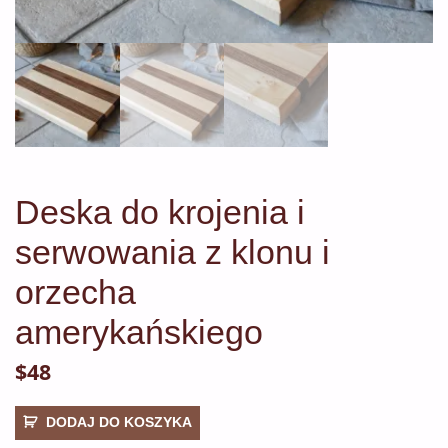
Deska do krojenia i
serwowania z klonu i
orzecha
amerykańskiego
$
48
ilość
DODAJ DO KOSZYKA
Deska