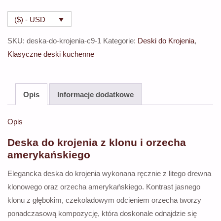
do
($) - USD
krojenia
i
SKU:
deska-do-krojenia-c9-1
Kategorie:
Deski do Krojenia
,
serwowania
Klasyczne deski kuchenne
z
klonu
i
Opis
Informacje dodatkowe
orzecha
amerykańskiego
Opis
Deska do krojenia z klonu i orzecha
amerykańskiego
Elegancka deska do krojenia wykonana ręcznie z litego drewna
klonowego oraz orzecha amerykańskiego. Kontrast jasnego
klonu z głębokim, czekoladowym odcieniem orzecha tworzy
ponadczasową kompozycję, która doskonale odnajdzie się