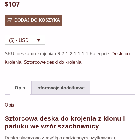
$
107
ilość
DODAJ DO KOSZYKA
Sztorcowa
deska
($) - USD
do
krojenia
SKU:
deska-do-krojenia-c9-2-1-2-1-1-1-1
Kategorie:
Deski do
z
Krojenia
,
Sztorcowe deski do krojenia
klonu
i
paduku
Opis
Informacje dodatkowe
we
wzór
Opis
szachownicy
Sztorcowa deska do krojenia z klonu i
paduku we wzór szachownicy
Deska stworzona z myślą o codziennym użytkowaniu,